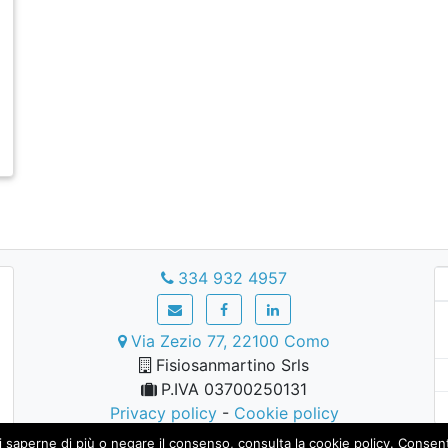
334 932 4957
Via Zezio 77, 22100 Como
Fisiosanmartino Srls
P.IVA 03700250131
Privacy policy
-
Cookie policy
oi saperne di più o negare il consenso, consulta la
cookie policy
. Consent