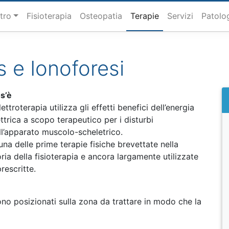
ntro
Fisioterapia
Osteopatia
Terapie
Servizi
Patolo
s e Ionoforesi
s’è
lettroterapia utilizza gli effetti benefici dell’energia
ettrica a scopo terapeutico per i disturbi
ll’apparato muscolo-scheletrico.
 una delle prime terapie fisiche brevettate nella
oria della fisioterapia e ancora largamente utilizzate
rescritte.
ono posizionati sulla zona da trattare in modo che la