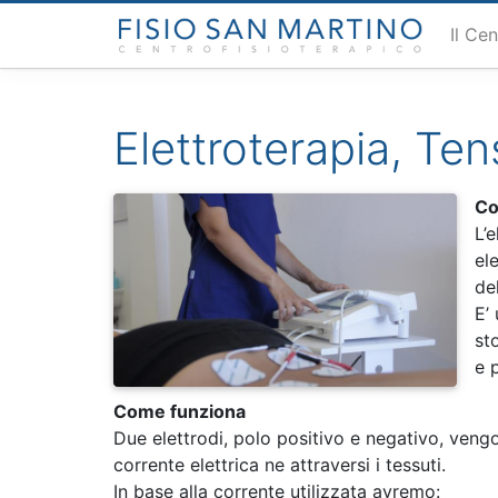
Il Ce
Elettroterapia, Ten
Co
L’e
el
de
E’
st
e p
Come funziona
Due elettrodi, polo positivo e negativo, veng
corrente elettrica ne attraversi i tessuti.
In base alla corrente utilizzata avremo: